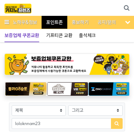
메뉴
트
노하우&정보
포인트존
홍보하기
공지/문의
서
보증업체 쿠폰교환
기프티콘 교환
출석체크
검색대상
검색어
검색하기