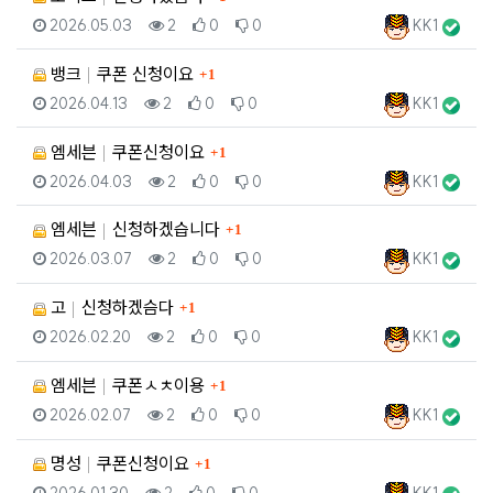
등록일
조회
추천
비추천
등록자
2026.05.03
2
0
0
KK1
댓글
뱅크
쿠폰 신청이요
1
등록일
조회
추천
비추천
등록자
2026.04.13
2
0
0
KK1
댓글
엠세븐
쿠폰신청이요
1
등록일
조회
추천
비추천
등록자
2026.04.03
2
0
0
KK1
댓글
엠세븐
신청하겠습니다
1
등록일
조회
추천
비추천
등록자
2026.03.07
2
0
0
KK1
댓글
고
신청하겠슴다
1
등록일
조회
추천
비추천
등록자
2026.02.20
2
0
0
KK1
댓글
엠세븐
쿠폰ㅅㅊ이용
1
등록일
조회
추천
비추천
등록자
2026.02.07
2
0
0
KK1
댓글
명성
쿠폰신청이요
1
등록일
조회
추천
비추천
등록자