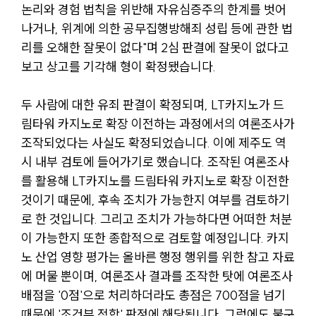
논리와 경험 법칙을 위반해 자유심증주의 한계를 벗어
나거나, 위계에 의한 공무집행방해죄 성립 등에 관한 법
리를 오해한 잘못이 없다"며 2심 판결에 잘못이 없다고
보고 상고를 기각해 형이 확정됐습니다.
두 사람에 대한 유죄 판결이 확정되며, LT카지노가 드
림타워 카지노로 확장 이전하는 과정에서의 여론조사가
조작되었다는 사실도 확정되었습니다. 이에 제주도 역
시 내부 검토에 들어가기로 했습니다. 조작된 여론조사
를 활용해 LT카지노를 드림타워 카지노로 확장 이전한
것이기 때문에, 후속 조치가 가능한지 여부를 검토하기
로 한 것입니다. 그리고 조치가 가능하다면 어떠한 처분
이 가능한지 또한 종합적으로 검토할 예정입니다. 카지
노 산업 영향 평가는 올바른 행정 행위를 위한 참고 자료
에 머물 뿐이며, 여론조사 결과를 조작한 탓에 여론조사
배점을 '0점'으로 처리하더라도 총점은 700점을 넘기
때문에 '조건부 적합' 판정에 해당됩니다. 그럼에도 불구