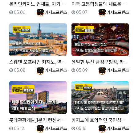
온라인카지노 업체들, 차기 교황을 선출하는 콘클라베 대…
미국 고등학생들의 새로운 취미는 온라인카지노
등록일
등록자
등록일
등록자
05.06
카지노프렌즈
05.07
카지노프렌즈
스웨덴 오프라인 카지노, 역사 속으로 사라진다.
윤일현 부산 금정구청장, 카지노 방문으로 논란
등록일
등록자
등록일
등록자
05.08
카지노프렌즈
05.09
카지노프렌즈
롯데관광개발,1분기 컨센서스를 상회하는 깜짝 실적 기록…
카지노에 호의적인 국민성으로 인해, 카지노 산업이 빠르…
등록일
등록자
등록일
등록자
05.12
카지노프렌즈
05.16
카지노프렌즈