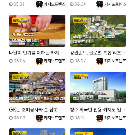
등록일
등록자
등록일
등록자
05.31
카지노프렌즈
06.04
카지노프렌즈
나날이 인기를 더하는 카지노 게임 방송
강원랜드, 글로벌 복합 리조트 도약 선언
등록일
등록자
등록일
등록자
06.05
카지노프렌즈
06.07
카지노프렌즈
GKL, 조폐공사와 손 잡고 세븐럭플러스 보안 강화
청주 외국인 전용 카지노 입점 최종 무산
등록일
등록자
등록일
등록자
06.09
카지노프렌즈
06.12
카지노프렌즈