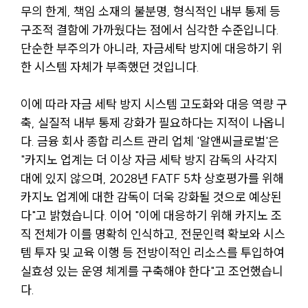
무의 한계, 책임 소재의 불분명, 형식적인 내부 통제 등
구조적 결함에 가까웠다는 점에서 심각한 수준입니다.
단순한 부주의가 아니라, 자금세탁 방지에 대응하기 위
한 시스템 자체가 부족했던 것입니다.
이에 따라 자금 세탁 방지 시스템 고도화와 대응 역량 구
축, 실질적 내부 통제 강화가 필요하다는 지적이 나옵니
다. 금융 회사 종합 리스트 관리 업체 '알앤씨글로벌'은
"카지노 업계는 더 이상 자금 세탁 방지 감독의 사각지
대에 있지 않으며, 2028년 FATF 5차 상호평가를 위해
카지노 업계에 대한 감독이 더욱 강화될 것으로 예상된
다"고 밝혔습니다. 이어 "이에 대응하기 위해 카지노 조
직 전체가 이를 명확히 인식하고, 전문인력 확보와 시스
템 투자 및 교육 이행 등 전방이적인 리소스를 투입하여
실효성 있는 운영 체계를 구축해야 한다"고 조언했습니
다.