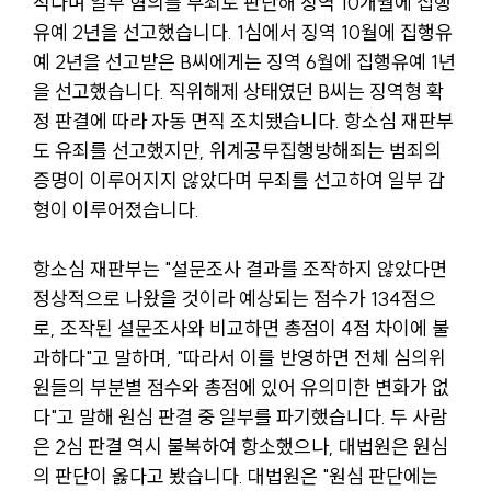
적다며 일부 혐의를 무죄로 판단해 징역 10개월에 집행
유예 2년을 선고했습니다. 1심에서 징역 10월에 집행유
예 2년을 선고받은 B씨에게는 징역 6월에 집행유예 1년
을 선고했습니다. 직위해제 상태였던 B씨는 징역형 확
정 판결에 따라 자동 면직 조치됐습니다. 항소심 재판부
도 유죄를 선고했지만, 위계공무집행방해죄는 범죄의
증명이 이루어지지 않았다며 무죄를 선고하여 일부 감
형이 이루어졌습니다.
항소심 재판부는 "설문조사 결과를 조작하지 않았다면
정상적으로 나왔을 것이라 예상되는 점수가 134점으
로, 조작된 설문조사와 비교하면 총점이 4점 차이에 불
과하다"고 말하며, "따라서 이를 반영하면 전체 심의위
원들의 부분별 점수와 총점에 있어 유의미한 변화가 없
다"고 말해 원심 판결 중 일부를 파기했습니다. 두 사람
은 2심 판결 역시 불복하여 항소했으나, 대법원은 원심
의 판단이 옳다고 봤습니다. 대법원은 "원심 판단에는