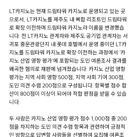
LT카지노는 현재 드림타워 카지노로 운영되고 있는 곳
으로서, LT카지노를 제주도 내 복합 리조트인 드림타워
로 확장 이전하며 드림타워 카지노라 이름을 변경했습
니다. 전 LT카지노 관계자와 제주도 공기업 관계자는 서
귀포 중문관광단지 내 롯데 호텔에서 운영 중이던 LT카
지노를 드림타워 카지노로 확장 이전하는 과정에서 '카
지노 산업 영향 평가'에 포함되는 도민 여론조사 결과를
왜곡한 혐의로 재판에 넘겨졌습니다. 카지노 산업 영향
평가는 지역 사회 영향 500점, 지역 사회 기여 300점,
도민 의견 수렴 200점으로 구성됩니다. 항목별 점수 합
산이 800점이 이상이 되어야 적합 판정을 받을 수 있습
니다.
두 사람은 카지노 산업 영향 평가 점수 1,000점 중 200
점을 차지하는 도민 의견 수렴 항목과 관련하여 긍정적
인 방향으로 답변할 사람들을 선별하여 모집해 여론조