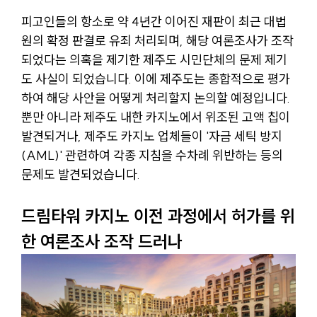
피고인들의 항소로 약 4년간 이어진 재판이 최근 대법
원의 확정 판결로 유죄 처리되며, 해당 여론조사가 조작
되었다는 의혹을 제기한 제주도 시민단체의 문제 제기
도 사실이 되었습니다. 이에 제주도는 종합적으로 평가
하여 해당 사안을 어떻게 처리할지 논의할 예정입니다.
뿐만 아니라 제주도 내한 카지노에서 위조된 고액 칩이
발견되거나, 제주도 카지노 업체들이 '자금 세틱 방지
(AML)' 관련하여 각종 지침을 수차례 위반하는 등의
문제도 발견되었습니다.
드림타워 카지노 이전 과정에서 허가를 위
한 여론조사 조작 드러나