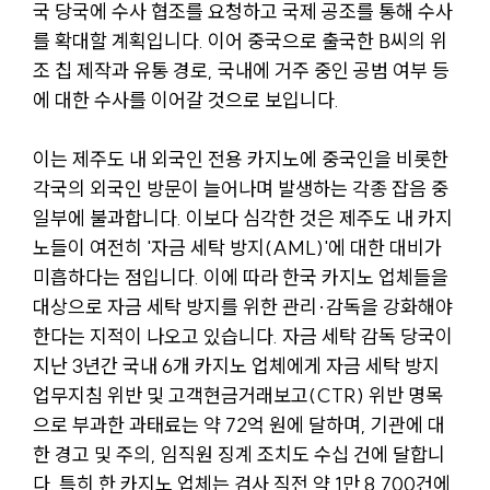
국 당국에 수사 협조를 요청하고 국제 공조를 통해 수사
를 확대할 계획입니다. 이어 중국으로 출국한 B씨의 위
조 칩 제작과 유통 경로, 국내에 거주 중인 공범 여부 등
에 대한 수사를 이어갈 것으로 보입니다.
이는 제주도 내 외국인 전용 카지노에 중국인을 비롯한
각국의 외국인 방문이 늘어나며 발생하는 각종 잡음 중
일부에 불과합니다. 이보다 심각한 것은 제주도 내 카지
노들이 여전히 '자금 세탁 방지(AML)'에 대한 대비가
미흡하다는 점입니다. 이에 따라 한국 카지노 업체들을
대상으로 자금 세탁 방지를 위한 관리·감독을 강화해야
한다는 지적이 나오고 있습니다. 자금 세탁 감독 당국이
지난 3년간 국내 6개 카지노 업체에게 자금 세탁 방지
업무지침 위반 및 고객현금거래보고(CTR) 위반 명목
으로 부과한 과태료는 약 72억 원에 달하며, 기관에 대
한 경고 및 주의, 임직원 징계 조치도 수십 건에 달합니
다. 특히 한 카지노 업체는 검사 직전 약 1만 8,700건에