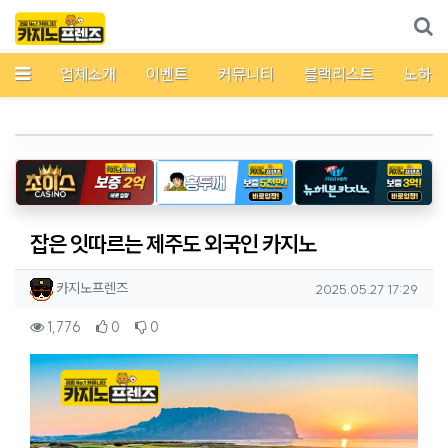
메뉴
업체소개
이벤트
커뮤니티
블랙리스트
노하우
잡은 잇따르는 제주도 외국인 카지노
작성자 정보
작성
작성일
카지노프렌즈
2025.05.27 17:29
컨텐츠 정보
조회
추천
비추천
1,776
0
0
본문