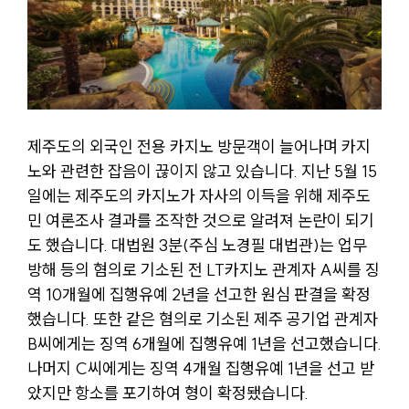
제주도의 외국인 전용 카지노 방문객이 늘어나며 카지
노와 관련한 잡음이 끊이지 않고 있습니다. 지난 5월 15
일에는 제주도의 카지노가 자사의 이득을 위해 제주도
민 여론조사 결과를 조작한 것으로 알려져 논란이 되기
도 했습니다. 대법원 3분(주심 노경필 대법관)는 업무
방해 등의 혐의로 기소된 전 LT카지노 관계자 A씨를 징
역 10개월에 집행유예 2년을 선고한 원심 판결을 확정
했습니다. 또한 같은 혐의로 기소된 제주 공기업 관계자
B씨에게는 징역 6개월에 집행유예 1년을 선고했습니다.
나머지 C씨에게는 징역 4개월 집행유예 1년을 선고 받
았지만 항소를 포기하여 형이 확정됐습니다.