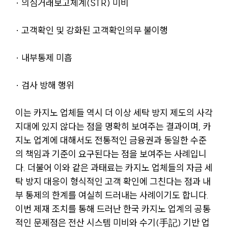
· 의심거래보고체계(STR) 미비
· 고객확인 및 강화된 고객확인의무 불이행
· 내부통제 미흡
· 검사 방해 행위
이는 카지노 업체들 역시 더 이상 세탁 방지 제도의 사각
지대에 있지 않다는 점을 명확히 보여주는 결과이며, 카
지노 업계에 대해서도 전통적인 금융권과 동일한 수준
의 책임과 기준이 요구된다는 점을 보여주는 사례입니
다. 더불어 이와 같은 과태료는 카지노 업체들의 자금 세
탁 방지 대응이 형식적인 고객 확인에 그친다는 점과 내
부 통제의 한계를 여실히 드러내는 사례이기도 합니다.
이번 제재 조치를 통해 드러난 한국 카지노 업계의 공통
적인 문제점은 전산 시스템 미비와 수기(手記) 기반 업