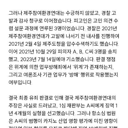
그러나 제주참여환경연대는 수긍하지 않았고, 경찰 고
발과 감사 청구로 이어졌습니다. 피고인은 고민 의견 수
렴 설문 과정에 연루된 3명이었습니다. 경찰은 2021년
제주참여환경연대가 고발에 나서기 전 내사를 진행하여
2021년 2월 4일 제주도청을 압수수색하기도 했습니다.
이어 2021년 10월 29일 피의자 A, B, C씨 3명을 송치
했고, 2023년 7월 14일에야 기소했습니다. 판결 쟁점
은 위계에 의한 업무방해죄에서 '위계'가 존재하는지,
그리고 여론조사 기관 업무가 '방해' 행위로 작용했는지
여부입니다.
결국 최종 유죄 판결로 인해 결국 제주참여환경연대의
주장은 사실로 드러났고, 1심 재판부는 A씨에게 징역 1
년 4개월의 실형을 선고했습니다. 그러나 항소심 법원
은 A씨의 범행이 카지노 산업 영향 평가에 미친 영향이