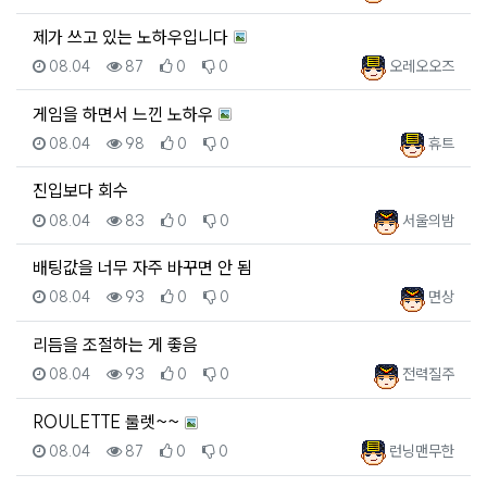
제가 쓰고 있는 노하우입니다
등록일
조회
추천
비추천
등록자
08.04
87
0
0
오레오오즈
게임을 하면서 느낀 노하우
등록일
조회
추천
비추천
등록자
08.04
98
0
0
휴트
진입보다 회수
등록일
조회
추천
비추천
등록자
08.04
83
0
0
서울의밤
배팅값을 너무 자주 바꾸면 안 됨
등록일
조회
추천
비추천
등록자
08.04
93
0
0
면상
리듬을 조절하는 게 좋음
등록일
조회
추천
비추천
등록자
08.04
93
0
0
전력질주
ROULETTE 룰렛~~
등록일
조회
추천
비추천
등록자
08.04
87
0
0
런닝맨무한