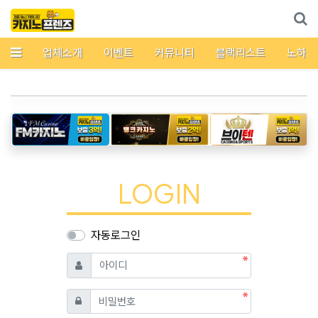
메뉴
업체소개
이벤트
커뮤니티
블랙리스트
노하우
LOGIN
자동로그인
필수
아이디
필수
비밀번호