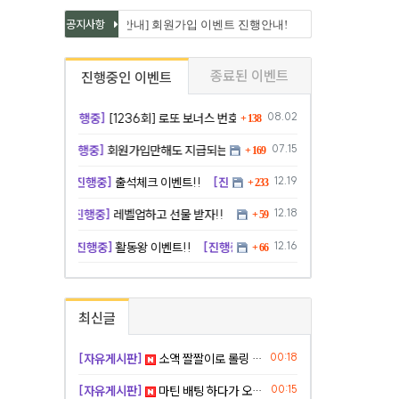
공지사항
[안내] 회원가입 이벤트 진행안내!
[안내] 아리아
종료된 이벤트
진행중인 이벤트
댓글
등록일
08.02
맞춰라!!
[진행중]
[1236회] 로또 보너스 번호를 맞춰라!!
[진행중]
[1236회] 
138
댓글
등록일
07.15
이벤트!
[진행중]
회원가입만해도 지급되는 회원가입이벤트!
[진행중]
회원가입만
169
댓글
등록일
12.19
 이벤트!!
[진행중]
출석체크 이벤트!!
[진행중]
출석체크 이벤트!!
[진행중]
출
233
댓글
등록일
12.18
물 받자!!
[진행중]
레벨업하고 선물 받자!!
[진행중]
레벨업하고 선물 받자!!
59
댓글
등록일
12.16
 이벤트!!
[진행중]
활동왕 이벤트!!
[진행중]
활동왕 이벤트!!
[진행중]
활동왕
66
최신글
등록일
00:18
[자유게시판]
소액 짤짤이로 롤링 성공
등록일
00:15
[자유게시판]
마틴 배팅 하다가 오링남