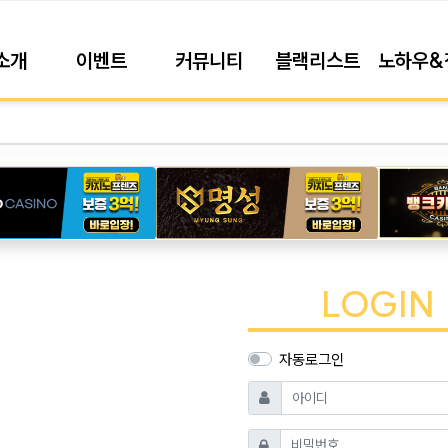
소개
이벤트
커뮤니티
블랙리스트
노하우&
LOGIN
자동로그인
필수
아이디
필수
비밀번호