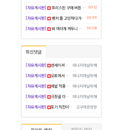
등록일
00:12
[자유게시판]
프리스핀 구매 버튼 유혹
등록일
00:09
[자유게시판]
뱅커 플 고민하다가 털림
등록일
00:08
[자유게시판]
와 여러개 켜두니 정신없네 ㅋㅋ
최신댓글
등록자
[자유게시판]
센세이셔널 연출 좋네요
떠나지마날위해
등록자
[자유게시판]
오토에서 500배 터지면 대박이죠
떠나지마날위해
등록자
[자유게시판]
제발 적중 가자
떠나지마날위해
등록자
[자유게시판]
극장골 미쳤다
떠나지마날위해
등록자
[자유게시판]
포기 직전이라 더 기분 좋겠습니다
고구마깡깡깡
경험치 랭킹