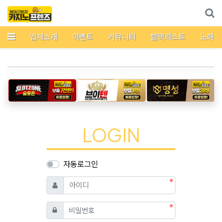
메뉴
업체소개
이벤트
커뮤니티
블랙리스트
노하우
LOGIN
자동로그인
필수
아이디
필수
비밀번호