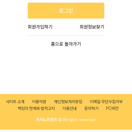
로그인
회원가입하기
회원정보찾기
홈으로 돌아가기
사이트 소개
이용약관
개인정보처리방침
이메일 무단수집거부
책임의 한계와 법적고지
이용안내
문의하기
PC버전
카지노프렌즈
All rights reserved.