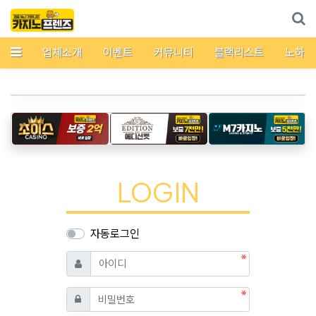
메뉴
업체소개
이벤트
커뮤니티
블랙리스트
노하우
LOGIN
자동로그인
필수
아이디
필수
비밀번호