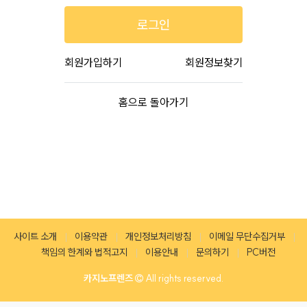
로그인
회원가입하기
회원정보찾기
홈으로 돌아가기
사이트 소개
이용약관
개인정보처리방침
이메일 무단수집거부
책임의 한계와 법적고지
이용안내
문의하기
PC버전
카지노프렌즈
All rights reserved.