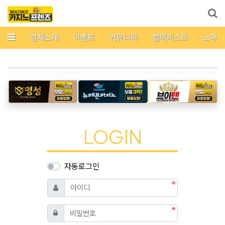
메뉴
업체소개
이벤트
커뮤니티
블랙리스트
노하우
LOGIN
자동로그인
필수
아이디
필수
비밀번호