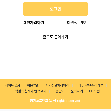
로그인
회원가입하기
회원정보찾기
홈으로 돌아가기
사이트 소개
이용약관
개인정보처리방침
이메일 무단수집거부
책임의 한계와 법적고지
이용안내
문의하기
PC버전
카지노프렌즈
All rights reserved.