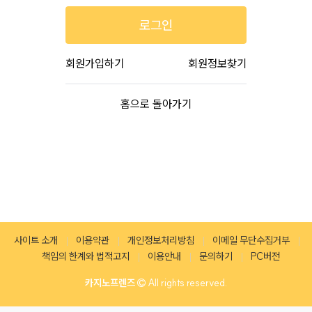
로그인
회원가입하기
회원정보찾기
홈으로 돌아가기
사이트 소개
이용약관
개인정보처리방침
이메일 무단수집거부
책임의 한계와 법적고지
이용안내
문의하기
PC버전
카지노프렌즈
All rights reserved.