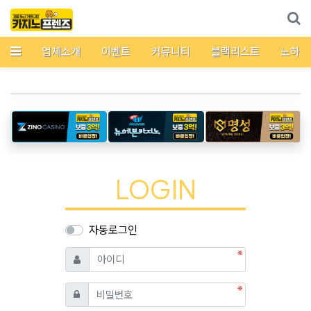
메뉴
업체소개
이벤트
커뮤니티
블랙리스트
노하우
LOGIN
자동로그인
필수
아이디
필수
비밀번호