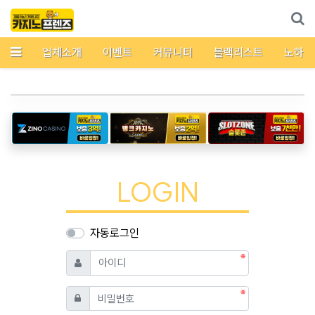
메뉴
업체소개
이벤트
커뮤니티
블랙리스트
노하우
LOGIN
자동로그인
필수
아이디
필수
비밀번호