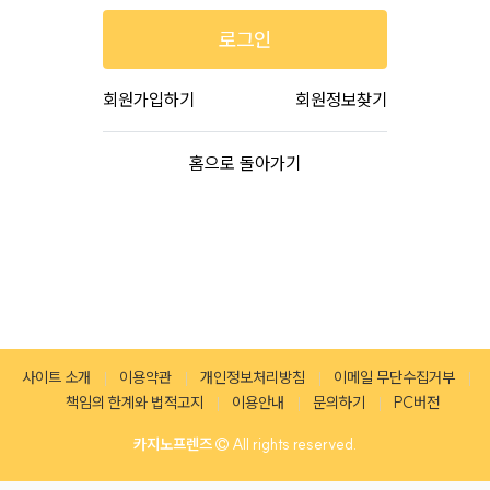
로그인
회원가입하기
회원정보찾기
홈으로 돌아가기
사이트 소개
이용약관
개인정보처리방침
이메일 무단수집거부
책임의 한계와 법적고지
이용안내
문의하기
PC버전
카지노프렌즈
All rights reserved.