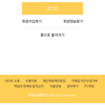
로그인
회원가입하기
회원정보찾기
홈으로 돌아가기
사이트 소개
이용약관
개인정보처리방침
이메일 무단수집거부
책임의 한계와 법적고지
이용안내
문의하기
PC버전
카지노프렌즈
All rights reserved.