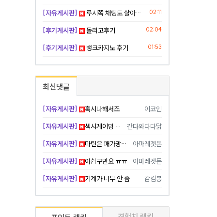
등록일
02:11
[자유게시판]
루시쪽 채팅도 살아있네
등록일
02:04
[후기게시판]
돌리고후기
등록일
01:53
[후기게시판]
뱅크카지노 후기
최신댓글
등록자
[자유게시판]
혹시나해서죠
이코인
등록자
[자유게시판]
섹시게이밍 딜러는 인지용~
간다와다다닭
등록자
[자유게시판]
마틴은 패가망신임
아마레겟돈
등록자
[자유게시판]
아쉽구만요 ㅠㅠ
아마레겟돈
등록자
[자유게시판]
기계가 너무 안 줌
감킴봉
경험치 랭킹