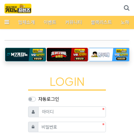
메뉴
업체소개
이벤트
커뮤니티
블랙리스트
노하우
LOGIN
자동로그인
필수
아이디
필수
비밀번호