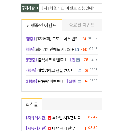
공지사항
[안내] 회원가입 이벤트 진행안내!
[안내] 아리아
종료된 이벤트
진행중인 이벤트
댓글
등록일
08.02
맞춰라!!
[진행중]
[1236회] 로또 보너스 번호를 맞춰라!!
[진행중]
[1236회] 
138
댓글
등록일
07.15
이벤트!
[진행중]
회원가입만해도 지급되는 회원가입이벤트!
[진행중]
회원가입만
145
댓글
등록일
12.19
 이벤트!!
[진행중]
출석체크 이벤트!!
[진행중]
출석체크 이벤트!!
[진행중]
출
233
댓글
등록일
12.18
물 받자!!
[진행중]
레벨업하고 선물 받자!!
[진행중]
레벨업하고 선물 받자!!
59
댓글
등록일
12.16
 이벤트!!
[진행중]
활동왕 이벤트!!
[진행중]
활동왕 이벤트!!
[진행중]
활동왕
66
최신글
등록일
07:49
[자유게시판]
목요일 시작합니다
댓글
등록일
03:30
[자유게시판]
나랑 슈가 안맞네 ㅠㅠ
1