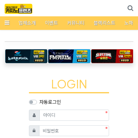
메뉴
업체소개
이벤트
커뮤니티
블랙리스트
노하우
LOGIN
자동로그인
필수
아이디
필수
비밀번호