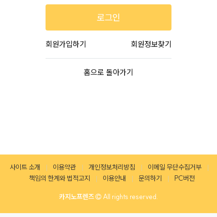
로그인
회원가입하기
회원정보찾기
홈으로 돌아가기
사이트 소개
이용약관
개인정보처리방침
이메일 무단수집거부
책임의 한계와 법적고지
이용안내
문의하기
PC버전
카지노프렌즈
All rights reserved.