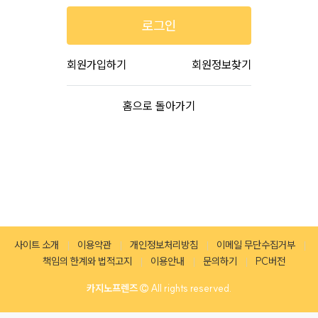
로그인
회원가입하기
회원정보찾기
홈으로 돌아가기
사이트 소개
이용약관
개인정보처리방침
이메일 무단수집거부
책임의 한계와 법적고지
이용안내
문의하기
PC버전
카지노프렌즈
All rights reserved.