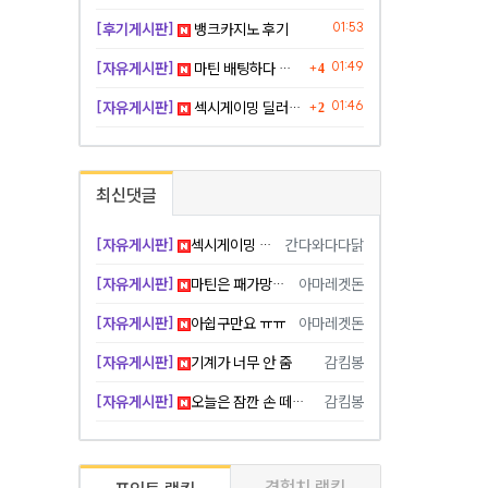
등록일
01:53
[후기게시판]
뱅크카지노 후기
댓글
등록일
01:49
[자유게시판]
마틴 배팅하다 나락 감
4
댓글
등록일
01:46
[자유게시판]
섹시게이밍 딜러 지기네
2
최신댓글
등록자
[자유게시판]
섹시게이밍 딜러는 인지용~
간다와다다닭
등록자
[자유게시판]
마틴은 패가망신임
아마레겟돈
등록자
[자유게시판]
아쉽구만요 ㅠㅠ
아마레겟돈
등록자
[자유게시판]
기계가 너무 안 줌
감킴봉
등록자
[자유게시판]
오늘은 잠깐 손 떼는 게 좋겠습니다
감킴봉
경험치 랭킹