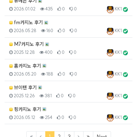
뉴헤븐 후기
등록일
조회
추천
비추천
등록자
2026.01.02
435
0
0
KK1
fm카지노 후기
등록일
조회
추천
비추천
등록자
2026.05.28
160
0
0
KK1
M7카지노 후기
등록일
조회
추천
비추천
등록자
2025.12.28
400
0
0
KK1
홈카지노 후기
등록일
조회
추천
비추천
등록자
2026.05.20
188
0
0
KK1
브이텐 후기
등록일
조회
추천
비추천
등록자
2025.12.26
381
0
0
KK1
핑카지노 후기
등록일
조회
추천
비추천
등록자
2026.05.12
254
0
0
KK1
(current)
(last)
1
2
3
Next