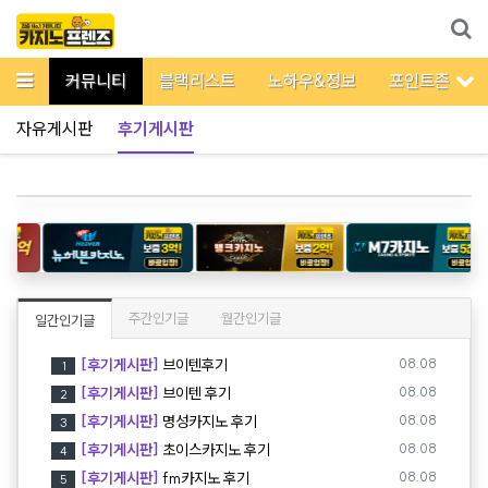
메뉴
이벤트
커뮤니티
블랙리스트
노하우&정보
포인트존
서
자유게시판
후기게시판
주간인기글
월간인기글
일간인기글
등록일
[후기게시판]
브이텐후기
08.08
1
등록일
[후기게시판]
브이텐 후기
08.08
2
등록일
[후기게시판]
명성카지노 후기
08.08
3
등록일
[후기게시판]
초이스카지노 후기
08.08
4
등록일
[후기게시판]
fm카지노 후기
08.08
5