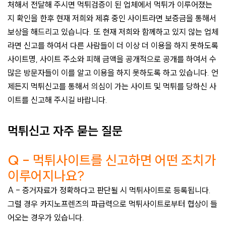
처해서 전달해 주시면 먹튀검증이 된 업체에서 먹튀가 이루어졌는
지 확인을 한후 현재 저희와 제휴 중인 사이트라면 보증금을 통해서
보상을 해드리고 있습니다. 또 현재 저희와 함께하고 있지 않는 업체
라면 신고를 하여서 다른 사람들이 더 이상 더 이용을 하지 못하도록
사이트명, 사이트 주소와 피해 금액을 공개적으로 공개를 하여서 수
많은 방문자들이 이를 알고 이용을 하지 못하도록 하고 있습니다. 언
제든지 먹튀신고를 통해서 의심이 가는 사이트 및 먹튀를 당하신 사
이트를 신고해 주시길 바랍니다.
먹튀신고 자주 묻는 질문
Q -
먹튀사이트를 신고하면 어떤 조치가
이루어지나요?
A -
증거자료가 정확하다고 판단될 시 먹튀사이트로 등록됩니다.
그럴 경우 카지노프렌즈의 파급력으로 먹튀사이트로부터 협상이 들
어오는 경우가 있습니다.