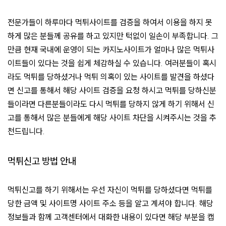
전문가들이 하루마다 먹튀사이트를 검증을 하여서 이용을 하지 못
하게 많은 분들께 공유를 하고 있지만 턱없이 일손이 부족합니다. 그
만큼 현재 국내에 운영이 되는 카지노사이트가 얼마나 많은 먹튀사
이트들이 있다는 것을 쉽게 체감하실 수 있습니다. 여러분들이 혹시
라도 먹튀를 당하셨거나 먹튀 의혹이 있는 사이트를 발견을 하셨다
면 신고를 통해서 해당 사이트 검증을 요청 하시고 먹튀를 당하신분
들이라면 다른분들이라도 다시 먹튀를 당하지 않게 하기 위해서 신
고를 통해서 많은 분들에게 해당 사이트 차단을 시켜주시는 것을 추
천드립니다.
먹튀신고 방법 안내
먹튀신고를 하기 위해서는 우선 자신이 먹튀를 당하셨다면 먹튀를
당한 금액 및 사이트명 사이트 주소 등을 알고 계셔야 합니다. 해당
정보들과 함께 고객센터에서 대화한 내용이 있다면 해당 부분을 캡