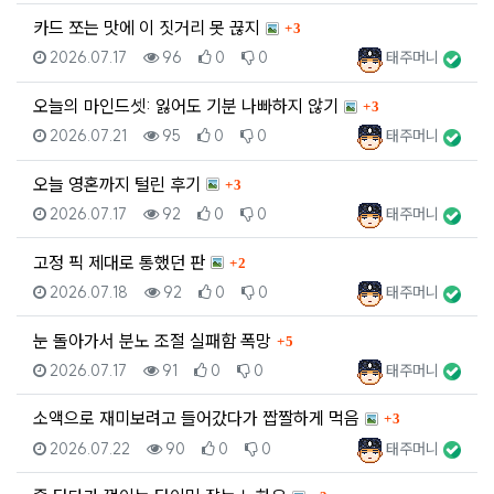
댓글
카드 쪼는 맛에 이 짓거리 못 끊지
3
등록일
조회
추천
비추천
등록자
2026.07.17
96
0
0
태주머니
댓글
오늘의 마인드셋: 잃어도 기분 나빠하지 않기
3
등록일
조회
추천
비추천
등록자
2026.07.21
95
0
0
태주머니
댓글
오늘 영혼까지 털린 후기
3
등록일
조회
추천
비추천
등록자
2026.07.17
92
0
0
태주머니
댓글
고정 픽 제대로 통했던 판
2
등록일
조회
추천
비추천
등록자
2026.07.18
92
0
0
태주머니
댓글
눈 돌아가서 분노 조절 실패함 폭망
5
등록일
조회
추천
비추천
등록자
2026.07.17
91
0
0
태주머니
댓글
소액으로 재미보려고 들어갔다가 짭짤하게 먹음
3
등록일
조회
추천
비추천
등록자
2026.07.22
90
0
0
태주머니