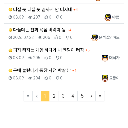
댓글
터질 듯 터질 듯 끝까지 안 터지네
4
등록일
조회
추천
비추천
등록자
08.09
207
0
0
야큡
댓글
다폴더는 진짜 욕심 버려야 됨
4
등록일
조회
추천
비추천
등록자
2026.07.22
206
0
0
윤석열의야노
댓글
피자 터지는 게임 하다가 내 멘탈이 터짐
5
등록일
조회
추천
비추천
등록자
08.09
205
0
0
대식가
댓글
구매 눌렀다가 통장 사정 박살 남
4
등록일
조회
추천
비추천
등록자
08.09
204
0
0
요롱이
(current)
(next)
(last)
1
2
3
4
5