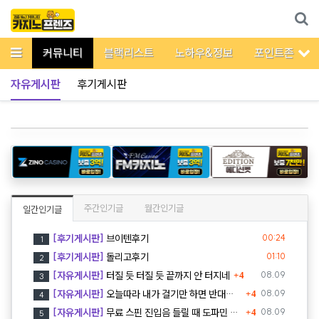
메뉴
이벤트
커뮤니티
블랙리스트
노하우&정보
포인트존
서
자유게시판
후기게시판
주간인기글
월간인기글
일간인기글
등록일
[후기게시판]
브이텐후기
00:24
1
등록일
[후기게시판]
돌리고후기
01:10
2
댓글
등록일
[자유게시판]
터질 듯 터질 듯 끝까지 안 터지네
08.09
4
3
댓글
등록일
[자유게시판]
오늘따라 내가 걸기만 하면 반대로 감
08.09
4
4
댓글
등록일
[자유게시판]
무료 스핀 진입음 들릴 때 도파민 폭발
08.09
4
5